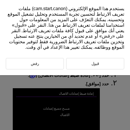
يستخدم هذا الموقع الإلكتروني (cam.start.canon) ملفات
تعريف الارتباط لتحسين تجربة المستخدم وتحليل تشغيل الموقع
وتحسينه. يمكنك التعرّف على المزيد من المعلومات حول
استخدامنا لملفات تعريف الارتباط من
هنا
. النقر على «
قبول
»
D375-180
يعني أنك موافق على قبول كافة ملفات تعريف الارتباط. النقر
إعادة ضبط إعدادات الاتصال
على «
رفض
» أو عدم تحديد أي من الخيارين ينتج عنه تسجيل
وتخزين ملفات تعريف الارتباط الضرورية فقط لتوفير محتويات
الموقع ووظائفه. يمكنك تغيير هذا الإعداد في أي وقت.
يمكن إزالة جميع إعدادات الاتصال اللاسلكي. بحذف إعدادات الاتصال
اللاسلكي، يمكنك منع تعرض معلومات الإعدادات للكشف عند إعارة أو إعطاء
الكاميرا للآخرين.
قبول
رفض
حدد [
:
إعادة ضبط إعدادات الاتصال
] (
).
حدد [
موافق
].