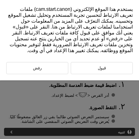
يستخدم هذا الموقع الإلكتروني (cam.start.canon) ملفات
تعريف الارتباط لتحسين تجربة المستخدم وتحليل تشغيل الموقع
وتحسينه. يمكنك التعرّف على المزيد من المعلومات حول
استخدامنا لملفات تعريف الارتباط من
هنا
. النقر على «
قبول
»
D375-046
يعني أنك موافق على قبول كافة ملفات تعريف الارتباط. النقر
B: التعريض الطويل
على «
رفض
» أو عدم تحديد أي من الخيارين ينتج عنه تسجيل
وتخزين ملفات تعريف الارتباط الضرورية فقط لتوفير محتويات
الموقع ووظائفه. يمكنك تغيير هذا الإعداد في أي وقت.
في هذا الوضع، يظل الغالق مفتوحًا طالما تضغط باستمرار وبشكل كامل على
زر الغالق، وينغلق عندما تترك زر الغالق. استخدم التعريض الطويل في تصوير
المشاهد الليلية والألعاب النارية والسماء وغيرها من الأهداف التي تتطلب
درجات تعرض ضوئي طويلة.
قبول
رفض
اضبط قيمة ضبط العدسة المطلوبة.
أدر القرص
لضبط الإعداد.
التقط الصورة.
سيستمر التعرض الضوئي طالما بقي زر الغالق مضغوطًا كليًا.
يُعرض وقت التعريض الضوئي المنقضي على الشاشة.
تنبيه