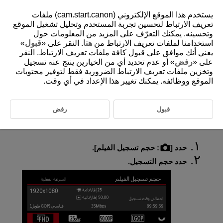
يستخدم هذا الموقع الإلكتروني (cam.start.canon) ملفات
تعريف الارتباط لتحسين تجربة المستخدم وتحليل تشغيل الموقع
وتحسينه. يمكنك التعرّف على المزيد من المعلومات حول
استخدامنا لملفات تعريف الارتباط من
هنا
. النقر على «
قبول
»
D375-037
يعني أنك موافق على قبول كافة ملفات تعريف الارتباط. النقر
التسجيل بحركة بطيئة/سريعة
على «
رفض
» أو عدم تحديد أي من الخيارين ينتج عنه تسجيل
وتخزين ملفات تعريف الارتباط الضرورية فقط لتوفير محتويات
الموقع ووظائفه. يمكنك تغيير هذا الإعداد في أي وقت.
وضع التسجيل البطيء والسريع S&F
الأفلام التي تم التقاطها باستخدام التسجيل بحركة بطيئة أو سريعة يتم تشغيلها
قبول
رفض
بالحركة البطيئة أو السريعة. لن يتم تسجيل الصوت. اضبط سرعة الحركة
البطيئة أو السريعة (سرعة التشغيل) في [
:
حجم تسجيل الفيلم
].
حدد [
:
حجم تسجيل الفيلم
].
حدد حجم التسجيل.