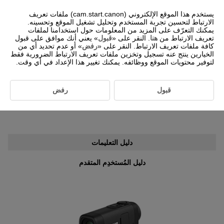
يستخدم هذا الموقع الإلكتروني (cam.start.canon) ملفات تعريف
الارتباط لتحسين تجربة المستخدم وتحليل تشغيل الموقع وتحسينه.
يمكنك التعرّف على المزيد من المعلومات حول استخدامنا لملفات
تعريف الارتباط من
هنا
. النقر على «
قبول
» يعني أنك موافق على قبول
-- اختر المنطقة/البلد --
العربية
كافة ملفات تعريف الارتباط. النقر على «
رفض
» أو عدم تحديد أي من
الخيارين ينتج عنه تسجيل وتخزين ملفات تعريف الارتباط الضرورية فقط
لتوفير محتويات الموقع ووظائفه. يمكنك تغيير هذا الإعداد في أي وقت.
للعملاء الذين يستخدمون
PowerShot GOLF
قبول
رفض
أدلّة التعليمات ومعلومات البرامج
دليل التعليمات
دليل المُستخدِم المتقدم