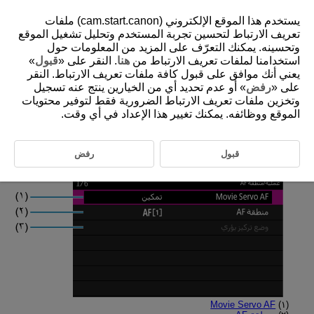
يستخدم هذا الموقع الإلكتروني (cam.start.canon) ملفات
تعريف الارتباط لتحسين تجربة المستخدم وتحليل تشغيل الموقع
وتحسينه. يمكنك التعرّف على المزيد من المعلومات حول
استخدامنا لملفات تعريف الارتباط من
هنا
. النقر على «
قبول
»
D310-121
يعني أنك موافق على قبول كافة ملفات تعريف الارتباط. النقر
قوائم علامات التبويب: ضبط البؤرة تلقائيًا
على «
رفض
» أو عدم تحديد أي من الخيارين ينتج عنه تسجيل
وتخزين ملفات تعريف الارتباط الضرورية فقط لتوفير محتويات
(تسجيل فيلم)
الموقع ووظائفه. يمكنك تغيير هذا الإعداد في أي وقت.
عملية/منطقة AF
قبول
رفض
Movie Servo AF
(١)