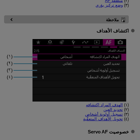
(٢)
منطقة AF
(٣)
وضع تركيز بؤري
ملاحظة
اكتشاف الأهداف
(١)
الهدف المراد اكتشافه
(٢)
تحديد العين
(٣)
تسجيل أولوية أشخاص
(٤)
تحويل الأهداف المتعقَّبة
خصوصیت Servo AF