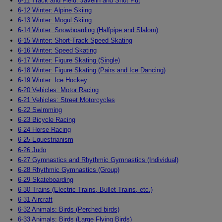
6-11 Track and Field: Javelin and Shot Put
6-12 Winter: Alpine Skiing
6-13 Winter: Mogul Skiing
6-14 Winter: Snowboarding (Halfpipe and Slalom)
6-15 Winter: Short-Track Speed Skating
6-16 Winter: Speed Skating
6-17 Winter: Figure Skating (Single)
6-18 Winter: Figure Skating (Pairs and Ice Dancing)
6-19 Winter: Ice Hockey
6-20 Vehicles: Motor Racing
6-21 Vehicles: Street Motorcycles
6-22 Swimming
6-23 Bicycle Racing
6-24 Horse Racing
6-25 Equestrianism
6-26 Judo
6-27 Gymnastics and Rhythmic Gymnastics (Individual)
6-28 Rhythmic Gymnastics (Group)
6-29 Skateboarding
6-30 Trains (Electric Trains, Bullet Trains, etc.)
6-31 Aircraft
6-32 Animals: Birds (Perched birds)
6-33 Animals: Birds (Large Flying Birds)