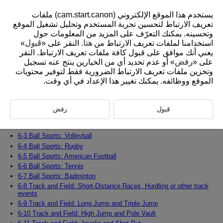
يستخدم هذا الموقع الإلكتروني (cam.start.canon) ملفات
تعريف الارتباط لتحسين تجربة المستخدم وتحليل تشغيل الموقع
وتحسينه. يمكنك التعرّف على المزيد من المعلومات حول
6 Subjects and Recommended Settings by
»
قبول
. النقر على «
هنا
استخدامنا لملفات تعريف الارتباط من
Scene
يعني أنك موافق على قبول كافة ملفات تعريف الارتباط. النقر
على «
رفض
» أو عدم تحديد أي من الخيارين ينتج عنه تسجيل
وتخزين ملفات تعريف الارتباط الضرورية فقط لتوفير محتويات
This chapter covers recommended AF settings for individual subjects
الموقع ووظائفه. يمكنك تغيير هذا الإعداد في أي وقت.
and shooting scenes such as various sports, vehicles, and animals, and
how to master them.
6-0 Basic Settings
قبول
رفض
6-1 Ball Sports: Soccer (Football)
6-2 Ball Sports: Basketball
6-3 Ball Sports: Volleyball
6-4 Ball Sports: Rugby
6-5 Ball Sports: American Football
6-6 Ball Sports: Tennis
6-7 Ball Sports: Badminton
6-8 Track and Field: Short-Distance Races, Hurdling or other track
events
6-9 Track and Field: Long Jump and Triple Jump
6-10 Track and Field: High Jump and Pole Vault