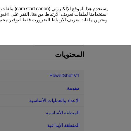
يستخدم هذا 
استخدامنا لملفات تعريف الارتباط من
هنا
. النقر على «
قبو
وتخزين ملفات تعريف الارتباط الضرورية فقط لتوفير محتوي
PowerShot V1
الإعداد
إعدادات مرو
D292-183
المحتويات
PowerShot V1
مقدمة
الإعداد والعمليات الأساسية
المنطقة الأساسية
المنطقة الإبداعية