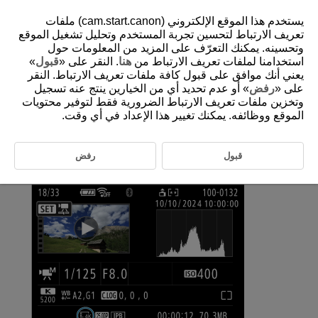
يستخدم هذا الموقع الإلكتروني (cam.start.canon) ملفات
تعريف الارتباط لتحسين تجربة المستخدم وتحليل تشغيل الموقع
وتحسينه. يمكنك التعرّف على المزيد من المعلومات حول
استخدامنا لملفات تعريف الارتباط من
هنا
. النقر على «
قبول
»
D292-115
يعني أنك موافق على قبول كافة ملفات تعريف الارتباط. النقر
التقاط إطار فيلم بدقة 4K
على «
رفض
» أو عدم تحديد أي من الخيارين ينتج عنه تسجيل
وتخزين ملفات تعريف الارتباط الضرورية فقط لتوفير محتويات
الموقع ووظائفه. يمكنك تغيير هذا الإعداد في أي وقت.
من خلال الأفلام بدقة 4K، يمكنك تحديد إطارات فردية لحفظها كملفات صور
JPEG أو HEIF ثابتة. ويُشار إلى ذلك بـ "التقاط إطار."
قبول
رفض
حدد فيلمًا بدقة 4K.