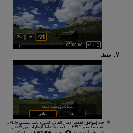
حفظ.
حدد [
موافق
] لحفظ الإطار الحالي كصورة ثابتة بتنسيق JPEG.
يتم حفظ صور HEIF إذا قمت بالتقاط الإطارات من الأفلام
المسجلة أثناء ضبط [
:
تصوير HDR‏(PQ)
] على [
تمكين
].