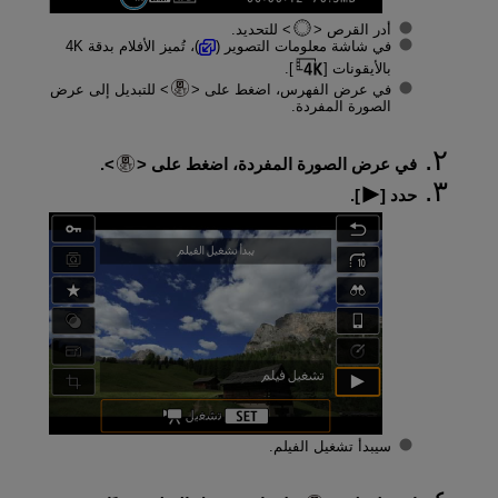
أدر القرص
للتحديد.
في شاشة معلومات التصوير (
)، تُميز الأفلام بدقة 4K
بالأيقونات [
].
في عرض الفهرس، اضغط على
للتبديل إلى عرض
الصورة المفردة.
في عرض الصورة المفردة، اضغط على
.
حدد [
].
سيبدأ تشغيل الفيلم.