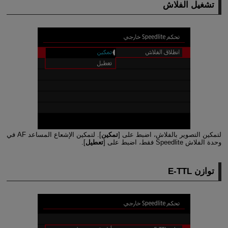
تشغيل الفلاش
لتمكين التصوير بالفلاش، اضبط على [
تمكين
]. لتمكين الإشعاع المساعد AF في
وحدة الفلاش Speedlite فقط، اضبط على [
تعطيل
].
توازن
E-TTL