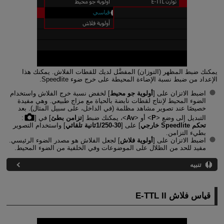
يمكنك ضبط المظهر (التوزان) المفضَّل لديك للقطات الفلاش. يمكنك هذا
الإعداد من ضبط نسبة الإضاءة المحيطة على خرج ضوء Speedlite.
اضبط الاتزان على [
أولوية جو محيط
] لخفض نسبة خرج الفلاش واستخدام
الضوء المحيط لإنتاج لقطات نابضة بالحياة مع مزاج طبيعي. وهي مفيدة
خصيصًا عند تصوير مشاهد مظلمة (في الداخل، على سبيل المثال). بعد
التبديل إلى وضع
P
أو
Av
، يمكنك ضبط [
تزامن بطئ
] في [
:
تحكم Speedlite خارجي
] على [
30-1/250ثانية تلقائي
] واستخدام التصوير
بطيء التزامن.
اضبط الاتزان على [
أولوية فلاش
] لجعل الفلاش هو مصدر الضوء الرئيسي.
مفيد للحد من الظلال على الموضوعات وفي الخلفية من الضوء المحيط.
تنبيه
قياس فلاش
E-TTL II