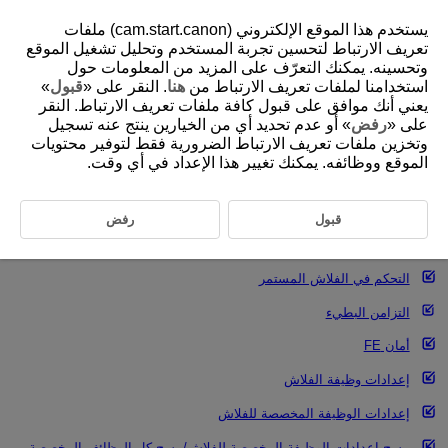
يستخدم هذا الموقع الإلكتروني (cam.start.canon) ملفات
تعريف الارتباط لتحسين تجربة المستخدم وتحليل تشغيل الموقع
وتحسينه. يمكنك التعرّف على المزيد من المعلومات حول
استخدامنا لملفات تعريف الارتباط من
هنا
. النقر على «
قبول
»
D292-058
يعني أنك موافق على قبول كافة ملفات تعريف الارتباط. النقر
إعدادات وظيفة الفلاش
على «
رفض
» أو عدم تحديد أي من الخيارين ينتج عنه تسجيل
وتخزين ملفات تعريف الارتباط الضرورية فقط لتوفير محتويات
الموقع ووظائفه. يمكنك تغيير هذا الإعداد في أي وقت.
تشغيل الفلاش
توازن
E-TTL
قبول
رفض
قياس فلاش
E-TTL II
التحكم في الفلاش المستمر
التزامن البطيء
أمان FE
إعدادات وظيفة الفلاش
إعدادات الوظيفة المخصصة للفلاش
مسح إعدادات الوظيفة المخصصة للفلاش/مسح كل الوظائف المخصصة