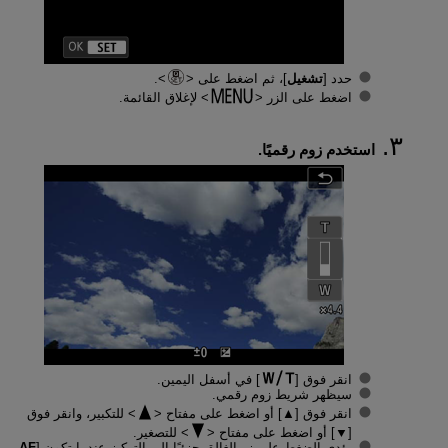
حدد [
تشغيل
]، ثم اضغط على
.
اضغط على الزر
لإغلاق القائمة.
استخدم زوم رقميًا.
انقر فوق [
] في أسفل اليمين.
سيظهر شريط زوم رقمي.
انقر فوق [
▲
] أو اضغط على مفتاح
للتكبير، وانقر فوق
[
▼
] أو اضغط على مفتاح
للتصغير.
يؤدي الضغط على زر الغالق جزئيًا إلى التركيز عندما تكون [
AF