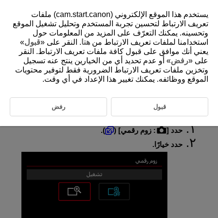
يستخدم هذا الموقع الإلكتروني (cam.start.canon) ملفات
تعريف الارتباط لتحسين تجربة المستخدم وتحليل تشغيل الموقع
وتحسينه. يمكنك التعرّف على المزيد من المعلومات حول
استخدامنا لملفات تعريف الارتباط من
هنا
. النقر على «
قبول
»
D292-044
يعني أنك موافق على قبول كافة ملفات تعريف الارتباط. النقر
زوم رقمي
على «
رفض
» أو عدم تحديد أي من الخيارين ينتج عنه تسجيل
وتخزين ملفات تعريف الارتباط الضرورية فقط لتوفير محتويات
الموقع ووظائفه. يمكنك تغيير هذا الإعداد في أي وقت.
عند ضبط حجم التسجيل على [
]/[
] ‏ (NTSC) أو [
] ‏ (PAL)، يمكنك التصوير باستخدام وظيفة زوم رقمي بمعدل ١–١٠×
تقريبًا.
قبول
رفض
حدد [
:
زوم رقمي
] (
).
حدد خيارًا.