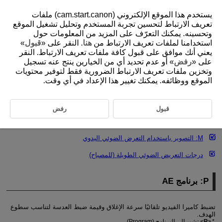
يستخدم هذا الموقع الإلكتروني (cam.start.canon) ملفات
تعريف الارتباط لتحسين تجربة المستخدم وتحليل تشغيل الموقع
وتحسينه. يمكنك التعرّف على المزيد من المعلومات حول
استخدامنا لملفات تعريف الارتباط من
هنا
. النقر على «
قبول
»
D292-037
يعني أنك موافق على قبول كافة ملفات تعريف الارتباط. النقر
التقاط الصور الثابتة
على «
رفض
» أو عدم تحديد أي من الخيارين ينتج عنه تسجيل
وتخزين ملفات تعريف الارتباط الضرورية فقط لتوفير محتويات
الموقع ووظائفه. يمكنك تغيير هذا الإعداد في أي وقت.
P: برنامج AE
Tv: التصوير باستخدام أولوية الغالق AE
قبول
رفض
Av: التصوير باستخدام أولوية فتحة العدسة AE
M: التصوير باستخدام التعرض الضوئي اليدوي
درجات التعريض الضوئي الطويلة (للمصباح)
P: برنامج AE
تضبط كاميرا الفيديو تلقائيًا سرعة الإغلاق وقيمة ضبط العدسة لتناسب سطوع
الهدف.
P
تشير إلى البرنامج (Program).