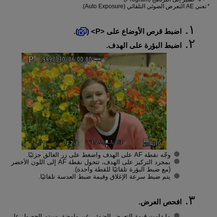
تعني AE التعرض الضوئي التلقائي (Auto Exposure).
اضبط قرص الأوضاع على
P
(
).
اضبط البؤرة على الهدف.
وجّه نقطة AF على الهدف واضغط على زر الغالق جزئيًا.
بمجرد التركيز على الهدف، تتحول نقطة AF إلى اللون الأخضر
(مع ضبط البؤرة تلقائيًا للقطة واحدة).
يتم ضبط سرعة الإغلاق وقيمة ضبط العدسة تلقائيًا.
افحص العرض.
ما دامت قيمة التعرض الضوئي غير وامضة، سيتم الحصول على