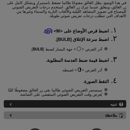
في هذا الوضع، يظل الغالق مفتوحًا طالما تضغط باستمرار وبشكل كامل على
زر الغالق، وينغلق عندما تترك زر الغالق. استخدم درجات التعريض الضوئي
للمصباح في تصوير المشاهد الليلية والألعاب النارية والسماء وغيرها من
الأهداف التي تتطلب درجات تعريض ضوئي طويلة.
اضبط قرص الأوضاع على
M
(
).
اضبط سرعة الإغلاق [
BULB
].
أدر القرص
جهة اليسار لضبط [
BULB
].
اضبط قيمة ضبط العدسة المطلوبة.
أدر القرص
لضبطه.
التقط الصورة.
سيستمر التعريض الضوئي طالما بقي زر الغالق مضغوطًا كليًا.
يُعرض وقت التعريض الضوئي المنقضي على الشاشة.
تنبيه
ملاحظة