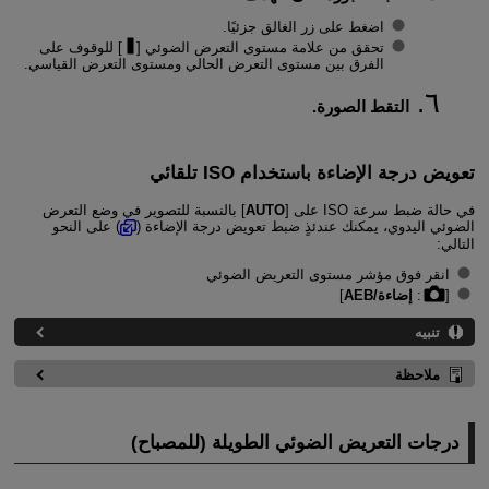
اضغط على زر الغالق جزئيًا.
تحقق من علامة مستوى التعرض الضوئي [
] للوقوف على
الفرق بين مستوى التعرض الحالي ومستوى التعرض القياسي.
التقط الصورة.
تعويض درجة الإضاءة باستخدام ISO تلقائي
في حالة ضبط سرعة ISO على [
AUTO
] بالنسبة للتصوير في وضع التعرض
الضوئي اليدوي، يمكنك عندئذٍ ضبط تعويض درجة الإضاءة (
) على النحو
التالي:
انقر فوق مؤشر مستوى التعريض الضوئي
[
:
إضاءة/AEB
]
تنبيه
ملاحظة
درجات التعريض الضوئي الطويلة (للمصباح)