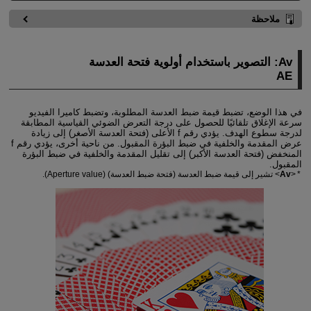
ملاحظة
Av: التصوير باستخدام أولوية فتحة العدسة
AE
في هذا الوضع، تضبط قيمة ضبط العدسة المطلوبة، وتضبط كاميرا الفيديو
سرعة الإغلاق تلقائيًا للحصول على درجة التعرض الضوئي القياسية المطابقة
لدرجة سطوع الهدف. يؤدي رقم f الأعلى (فتحة العدسة الأصغر) إلى زيادة
عرض المقدمة والخلفية في ضبط البؤرة المقبول. من ناحية أخرى، يؤدي رقم f
المنخفض (فتحة العدسة الأكبر) إلى تقليل المقدمة والخلفية في ضبط البؤرة
المقبول.
Av
تشير إلى قيمة ضبط العدسة (فتحة ضبط العدسة) (Aperture value).