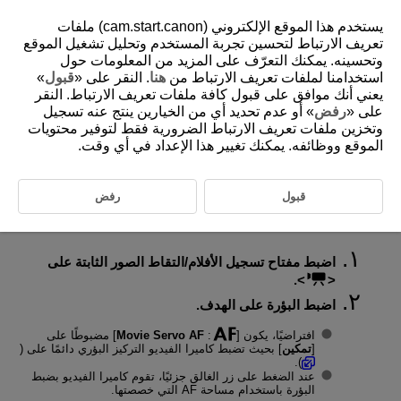
يستخدم هذا الموقع الإلكتروني (cam.start.canon) ملفات
تعريف الارتباط لتحسين تجربة المستخدم وتحليل تشغيل الموقع
وتحسينه. يمكنك التعرّف على المزيد من المعلومات حول
استخدامنا لملفات تعريف الارتباط من
هنا
. النقر على «
قبول
»
D292-027
يعني أنك موافق على قبول كافة ملفات تعريف الارتباط. النقر
تسجيل الأفلام
على «
رفض
» أو عدم تحديد أي من الخيارين ينتج عنه تسجيل
وتخزين ملفات تعريف الارتباط الضرورية فقط لتوفير محتويات
الموقع ووظائفه. يمكنك تغيير هذا الإعداد في أي وقت.
رموز المشاهد
تكتشف كاميرا الفيديو نوع المشهد وتضبط كافة الإعدادات وفقًا لذلك. يشار
قبول
رفض
إلى نوع المشهد المكتشف في الركن العلوي الأيسر من الشاشة. لمعرفة
تفاصيل الأيقونات، انظر
رموز المشاهد
.
اضبط مفتاح تسجيل الأفلام/التقاط الصور الثابتة على
.
اضبط البؤرة على الهدف.
افتراضيًا، يكون [
:
Movie Servo AF
] مضبوطًا على
[
تمكين
] بحيث تضبط كاميرا الفيديو التركيز البؤري دائمًا على (
).
عند الضغط على زر الغالق جزئيًا، تقوم كاميرا الفيديو بضبط
البؤرة باستخدام مساحة AF التي خصصتها.