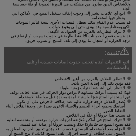
وللأشخاص الذين يعانون من مشكلات في الدورة الدموية أو قلة حساسية
الجلد.
اتبع أي علامات تشير إلى وجوب إيقاف تشغيل المنتج في الأماكن التي
يحظر فيها استخدامه.
قد يسبب عدم القيام بذلك تعطل المعدات الأخرى نتيجة لتأثير الموجات
الكهرومغناطيسية وقد يؤدي حتى إلى وقوع حوادث.
لا تترك البطاريات بالقرب من الحيوانات الأليفة.
قد يتسبب قضم الحيوانات الأليفة لبطارية في حدوث تسريب أو ارتفاع في
درجة الحرارة أو انفجار، ما يؤدي إلى تلف المنتج أو نشوب حريق.
تنبيه:
اتبع التنبيهات أدناه لتجنب حدوث إصابات جسدية أو تلف
بالممتلكات.
لا تطلق الفلاش بالقرب من أعين الأشخاص.
فقد يؤدي ذلك إلى إصابة العين بأذى.
لا تنظر إلى الشاشة لفترات زمنية طويلة.
فهذا قد يسبب أعراضًا مشابهة لأعراض دوار الحركة. في هذه الحالة، توقف
عن استخدام المنتج فورًا واسترح لمدة محددة قبل مواصلة الاستخدام.
يُصدر الفلاش درجة حرارة عالية عند إطلاقه. فاحرص على أن تكون
أصابعك وجميع أجزاء الجسم والأشياء الأخرى بعيدة عن وحدة الفلاش أثناء
التقاط الصور.
قد يسبب هذا حروقًا أو خللًا في الفلاش.
لا تترك المنتج في أماكن مُعرَّضة لدرجات حرارة مرتفعة أو منخفضة للغاية.
فقد يصبح المنتج ساخنًا/باردًا جدًا، ويسبب حروقًا أو إصابة عند لمسه.
الحزام معد للاستخدام الجسدي فحسب. قد يؤدي تعليق الحزام، المعلق به
المنتج، على خُطَّاف أو جسم آخر إلى تلف المنتج. كذلك، لا ترج المنتج أو