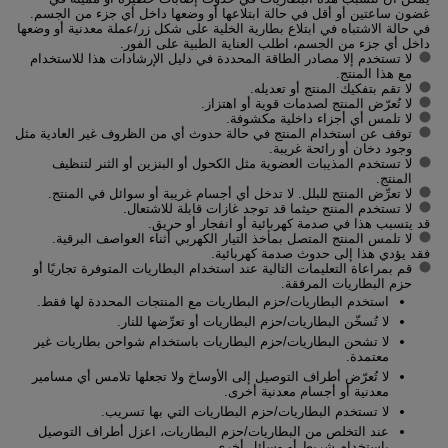
غضون ساعتين أو أقل في حالة ابتلاعها أو وضعها داخل أي جزء من الجسم.
في حالة الاشتباه في ابتلاع بطارية الخلية على شكل زر/عملة معدنية أو وضعها
داخل أي جزء من الجسم، اطلب العناية الطبية على الفور.
لا تستخدم إلا مصادر الطاقة المحددة في دليل الإرشادات هذا للاستخدام
مع هذا المنتج.
لا تقم بتفكيك المنتج أو تعديله.
لا تُعرّض المنتج لصدمات قوية أو اهتزاز.
لا تلمس أي أجزاء داخلية مكشوفة.
توقف عن استخدام المنتج في حالة حدوث أي من الظروف غير العادية مثل
وجود دخان أو رائحة غريبة.
لا تستخدم المذيبات العضوية مثل الكحول أو البنزين أو الثنر لتنظيف
المنتج.
لا تعرِّض المنتج للبلل. لا تدخل أي أجسام غريبة أو سوائل في المنتج.
لا تستخدم المنتج حيثما قد توجد غازات قابلة للاشتعال.
قد يتسبب هذا في صدمة كهربائية أو انفجار أو حريق.
لا تلمس المنتج المتصل بمأخذ التيار الكهربي أثناء العواصف البرقية.
فقد يؤدي هذا إلى حدوث صدمة كهربائية.
قم بمراعاة التعليمات التالية عند استخدام البطاريات المتوفرة تجاريًا أو
حزم البطاريات المرفقة.
استخدم البطاريات/حزم البطاريات مع المنتجات المحددة لها فقط.
لا تُسخّن البطاريات/حزم البطاريات أو تعرِّضها للنار.
لا تشحن البطاريات/حزم البطاريات باستخدام شواحن بطاريات غير
معتمدة.
لا تُعرّض أطراف التوصيل إلى الأوساخ ولا تجعلها تلامس أي مسامير
معدنية أو أجسام معدنية أخرى.
لا تستخدم البطاريات/حزم البطاريات التي بها تسريب.
عند التخلص من البطاريات/حزم البطاريات، اعزل أطراف التوصيل
باستخدام شريط أو وسائل أخرى.