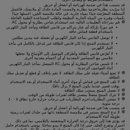
قد يتسبب هذا في صدمة كهربائية أو انفجار أو حريق.
إذا سرّبت بطارية/حزمة بطارية ولامست المادة جلدك أو ملابسك، فاغسل
المنطقة المعرّضة جيدًا بمياه جارية. في حالة ملامسة العين، اغسلها جيدًا
بكميات وفيرة من المياه الجارية النظيفة واطلب المساعدة الطبية العاجلة.
قم بمراعاة التعليمات التالية عند استخدام شاحن بطارية أو محول AC.
قم دوريًا بإزالة أي غبار يتراكم من قابس الطاقة ومأخذ التيار الكهربي
باستخدام قطعة قماش جافة.
لا توصل القابس بمأخذ التيار الكهربي أو تفصله عنه بيدين مبللتين.
لا تستخدم المنتج إذا كان قابس الطاقة غير مُدخَل بالكامل في مأخذ
التيار الكهربي.
لا تُعرّض قابس الطاقة وأطراف التوصيل إلى الأوساخ ولا تجعلها
تتلامس مع المسامير المعدنية أو أي أجسام معدنية أخرى.
لا تلمس شاحن البطارية أو محول AC المتصل بمأخذ التيار الكهربي
أثناء العواصف الرعدية.
لا تضع أشياءَ ثقيلة على سلك الطاقة. لا تقم بإتلاف أو قطع أو تعديل سلك
الطاقة.
لا تلف المنتج في قماش أو مواد أخرى أثناء الاستخدام أو بعد الاستخدام
بوقت قصير عندما يكون المنتج لا يزال دافئًا.
لا تفصل المنتج بسحب سلك الطاقة.
لا تترك المنتج متصلاً بمصدر طاقة لفترات طويلة من الوقت.
لا تشحن البطاريات/حزم البطاريات في درجات حرارة خارج نطاق ٥ - ٤٠
درجة مئوية.
قد يتسبب هذا في صدمة كهربائية أو انفجار أو حريق.
لا تدع المنتج يستمر في ملامسة المنطقة ذاتها من جلدك لفترات زمنية
طويلة أثناء الاستخدام.
قد يؤدي هذا إلى حروق درجة الحرارة المنخفضة بالتلامس، بما في ذلك
احمرار وتقرح الجلد، حتى إذا كان المنتج لا يبدو ساخنًا. يوصى باستخدام حامل
ثلاثي القوائم أو مُعدات مماثلة عند استخدام المنتج في الأماكن الحارة