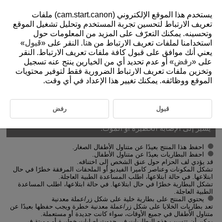
يستخدم هذا الموقع الإلكتروني (cam.start.canon) ملفات
تعريف الارتباط لتحسين تجربة المستخدم وتحليل تشغيل الموقع
وتحسينه. يمكنك التعرّف على المزيد من المعلومات حول
استخدامنا لملفات تعريف الارتباط من
هنا
. النقر على «
قبول
»
D292-010
يعني أنك موافق على قبول كافة ملفات تعريف الارتباط. النقر
تعليمات السلامة
على «
رفض
» أو عدم تحديد أي من الخيارين ينتج عنه تسجيل
وتخزين ملفات تعريف الارتباط الضرورية فقط لتوفير محتويات
الموقع ووظائفه. يمكنك تغيير هذا الإعداد في أي وقت.
تأكد من قراءة هذه التعليمات من أجل تشغيل المنتج بأمان.
اتبع هذه التعليمات للحيلولة دون إلحاق إصابة أو ضرر بمشغل المنتج أو الآخرين.
قبول
رفض
تحذير:
يشير إلى الإصابة الخطيرة أو الموت.
احفظ هذا المنتج بعيدًا عن متناول الأطفال الصغار.
احفظ البطاريات بعيدًا عن متناول الأطفال.
قد يؤدي لف الحزام حول عنق الشخص إلى اختناقه.
تشكل المكونات وعناصر كاميرا الفيديو أو الملحقات المرفقة خطرًا في حال
ابتلاعها. في حالة ابتلاعها، اطلب المساعدة الطبية العاجلة.
تشكل البطارية خطرًا في حال ابتلاعها. في حالة ابتلاعها، اطلب المساعدة
الطبية العاجلة.
يحتوي المنتج على بطارية خلية على شكل زر/عملة معدنية
تعد بطاريات الخلايا على شكل زر/عملة معدنية خطرة ويجب حفظها بعيدًا عن
متناول الأطفال في جميع الأوقات، سواء كانت جديدة أو مستعملة.
يمكن أن تتسبب هذه البطاريات في حدوث إصابات خطيرة أو مميتة في