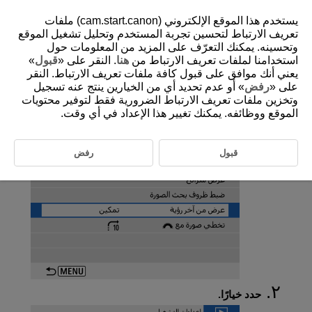
يستخدم هذا الموقع الإلكتروني (cam.start.canon) ملفات
تعريف الارتباط لتحسين تجربة المستخدم وتحليل تشغيل الموقع
وتحسينه. يمكنك التعرّف على المزيد من المعلومات حول
استخدامنا لملفات تعريف الارتباط من
هنا
. النقر على «
قبول
»
D100-137
يعني أنك موافق على قبول كافة ملفات تعريف الارتباط. النقر
استئناف من التشغيل السابق
على «
رفض
» أو عدم تحديد أي من الخيارين ينتج عنه تسجيل
وتخزين ملفات تعريف الارتباط الضرورية فقط لتوفير محتويات
الموقع ووظائفه. يمكنك تغيير هذا الإعداد في أي وقت.
حدد [
:
عرض من آخر رؤية
].
قبول
رفض
حدد خيارًا.