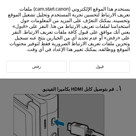
يستخدم هذا الموقع الإلكتروني (cam.start.canon) ملفات
تعريف الارتباط لتحسين تجربة المستخدم وتحليل تشغيل الموقع
وتحسينه. يمكنك التعرّف على المزيد من المعلومات حول
استخدامنا لملفات تعريف الارتباط من
هنا
. النقر على «
قبول
»
D250-049
يعني أنك موافق على قبول كافة ملفات تعريف الارتباط. النقر
التشغيل على جهاز التليفزيون
على «
رفض
» أو عدم تحديد أي من الخيارين ينتج عنه تسجيل
وتخزين ملفات تعريف الارتباط الضرورية فقط لتوفير محتويات
الموقع ووظائفه. يمكنك تغيير هذا الإعداد في أي وقت.
من خلال توصيل كاميرا الفيديو بجهاز تلفزيون باستخدام كابل HDMI متاح
تجاريًا، يمكنك تشغيل أفلام كاميرا الفيديو والصور الثابتة على جهاز التلفزيون.
في حالة عدم ظهور الصورة على شاشة التلفزيون، تحقق مما إذا جرى ضبط [
قبول
رفض
:
نظام الفيديو
] بشكل صحيح على [
لنظام NTSC
] أو [
لنظام PAL
]
(وفقًا
لنظام الفيديو الخاص بجهاز التلفزيون خاصتك).
قم بتوصيل كابل HDMI بكاميرا الفيديو.