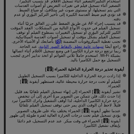
استخدام التكبير/التصغير أثناء تسجيل الأفلام. قد يتسبب التكبير/
التصغير أثناء تسجيل فيلم في تغيرات التعريض أو أصوات العدسات
التي يتم تسجيلها، أو مستوى صوت غير متكافئ، أو ضياع الضبط.
قد تؤدي قيم ضبط العدسة الكبيرة إلى تأخير التركيز البؤري أو عدم
دقته.
قد يتسبب إجراء AF عن طريق الضغط على زر الغالق جزئيًا أثناء
تسجيل الفيلم في حدوث الأنواع التالية من المشكلات: الفقد المؤقت
الكبير للتركيز البؤري أو تسجيل التغييرات بسطوع الفيلم أو توقف
تسجيل الفيلم بشكل مؤقت أو تسجيل أصوات العدسة الميكانيكية.
تجنب تغطية الميكروفونات المضمنة (
) بأصابعك أو الأشياء الأخرى.
راجع أيضًا
تنبيهات عامة تتعلق بالتقاط الصور الثابتة
، عند الحاجة.
ربما ترتفع درجة حرارة الكاميرا في وضع تسجيل الأفلام أثناء اتصالها
بشبكة
Wi-Fi
. استخدم حاملاً ثلاثي القوائم أو اتخذ تدابير أخرى لتجنب
التسجيل مع حمل الكاميرا باليد.
أيقونة تحذير درجة الحرارة الداخلية الحمراء [
]
إذا زادت درجة الحرارة الداخلية للكاميرا بسبب التسجيل الطويل
للفيلم أو تحت درجة حرارة محيطة عالية، فستظهر أيقونة [
]
الحمراء.
تشير أيقونة [
] الحمراء إلى إنهاء تسجيل الفيلم تلقائيًا بعد قليل.
إذا حدث ذلك، فلن تتمكن من التصوير مرةً أخرى إلى أن تنخفض
درجة حرارة الكاميرا الداخلية، لذا أوقف التشغيل واترك الكاميرا تبرد
قليلاً. لاحظ أن الوقت الذي يمر حتى توقف تسجيل الفيلم تلقائيًا
عندما تظهر أيقونة [
] الحمراء يختلف بناء على ظروف التصوير.
يؤدي تسجيل فيلم تحت درجات الحرارة العالية لفترة طويلة إلى ظهور
أيقونة [
] الحمراء في وقت مبكر. عند عدم التسجيل، قم دائمًا
بإيقاف تشغيل الكاميرا.
جودة التسجيل والصورة