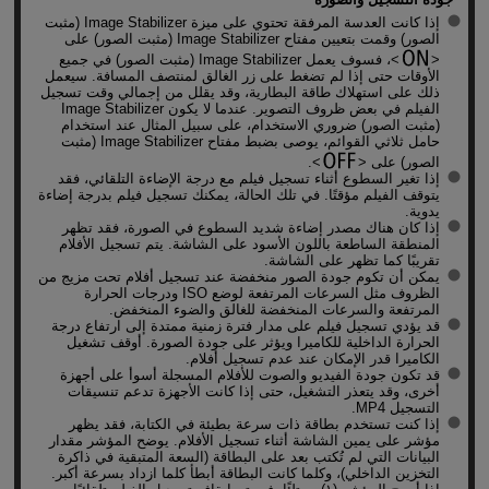
إذا كانت العدسة المرفقة تحتوي على ميزة Image Stabilizer (مثبت
الصور) وقمت بتعيين مفتاح Image Stabilizer (مثبت الصور) على
، فسوف يعمل Image Stabilizer (مثبت الصور) في جميع
الأوقات حتى إذا لم تضغط على زر الغالق لمنتصف المسافة. سيعمل
ذلك على استهلاك طاقة البطارية، وقد يقلل من إجمالي وقت تسجيل
الفيلم في بعض ظروف التصوير. عندما لا يكون Image Stabilizer
(مثبت الصور) ضروري الاستخدام، على سبيل المثال عند استخدام
حامل ثلاثي القوائم، يوصى بضبط مفتاح Image Stabilizer (مثبت
الصور) على
.
إذا تغير السطوع أثناء تسجيل فيلم مع درجة الإضاءة التلقائي، فقد
يتوقف الفيلم مؤقتًا. في تلك الحالة، يمكنك تسجيل فيلم بدرجة إضاءة
يدوية.
إذا كان هناك مصدر إضاءة شديد السطوع في الصورة، فقد تظهر
المنطقة الساطعة باللون الأسود على الشاشة. يتم تسجيل الأفلام
تقريبًا كما تظهر على الشاشة.
يمكن أن تكوم جودة الصور منخفضة عند تسجيل أفلام تحت مزيج من
الظروف مثل السرعات المرتفعة لوضع ISO ودرجات الحرارة
المرتفعة والسرعات المنخفضة للغالق والضوء المنخفض.
قد يؤدي تسجيل فيلم على مدار فترة زمنية ممتدة إلى ارتفاع درجة
الحرارة الداخلية للكاميرا ويؤثر على جودة الصورة. أوقف تشغيل
الكاميرا قدر الإمكان عند عدم تسجيل أفلام.
قد تكون جودة الفيديو والصوت للأفلام المسجلة أسوأ على أجهزة
أخرى، وقد يتعذر التشغيل، حتى إذا كانت الأجهزة تدعم تنسيقات
التسجيل MP4.
إذا كنت تستخدم بطاقة ذات سرعة بطيئة في الكتابة، فقد يظهر
مؤشر على يمين الشاشة أثناء تسجيل الأفلام. يوضح المؤشر مقدار
البيانات التي لم تُكتب بعد على البطاقة (السعة المتبقية في ذاكرة
التخزين الداخلي)، وكلما كانت البطاقة أبطأ كلما ازداد بسرعة أكبر.