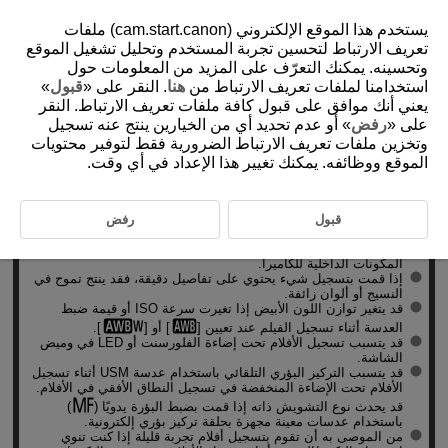
يستخدم هذا الموقع الإلكتروني (cam.start.canon) ملفات
تعريف الارتباط لتحسين تجربة المستخدم وتحليل تشغيل الموقع
وتحسينه. يمكنك التعرّف على المزيد من المعلومات حول
استخدامنا لملفات تعريف الارتباط من
هنا
. النقر على «
قبول
»
D101-110
يعني أنك موافق على قبول كافة ملفات تعريف الارتباط. النقر
الاحتياطات العامة لتسجيل الأفلام
على «
رفض
» أو عدم تحديد أي من الخيارين ينتج عنه تسجيل
وتخزين ملفات تعريف الارتباط الضرورية فقط لتوفير محتويات
الموقع ووظائفه. يمكنك تغيير هذا الإعداد في أي وقت.
تنبيه
احتياطات خاصة بتسجيل الأفلام
قبول
رفض
لا توجه الكاميرا باتجاه مصادر الإضاءة القوية، مثل ضوء الشمس أو
مصدر إضاءة صناعية قوية؛ فقد يؤدي ذلك إلى تلف مستشعر الصور أو
المكونات الداخلية للكاميرا.
إذا قمت بتسجيل شيء يحتوي على تفاصيل دقيقة، فقد ينتج تموج في
النسيج أو ألوان زائفة.
قد يتغير توازن اللون الأبيض إذا تغيرت سرعة ISO أو قيمة ضبط
العدسة أثناء تسجيل الفيلم عند تعيين [
] أو [
].
قد يتسبب تسجيل الأفلام تحت إضاءة الفلورسنت أو LED في وميض
الشاشة.
قد يتسبب التركيز البؤري التلقائي باستخدام عدسة USM أثناء تسجيل
الأفلام تحت الإضاءة المنخفضة في تسجيل النطاق الأفقي في الأفلام.
قد يحدث نوع التشويش ذاته إذا قمت بضبط البؤرة يدويًا (
)
باستخدام عدسات معينة مجهزة بحلقة تركيز بؤري إلكترونية.
من الموصى به أن تقوم بتسجيل أفلام تجربة قليلة إذا كنت تنوي