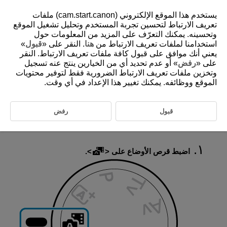
يستخدم هذا الموقع الإلكتروني (cam.start.canon) ملفات
تعريف الارتباط لتحسين تجربة المستخدم وتحليل تشغيل الموقع
وتحسينه. يمكنك التعرّف على المزيد من المعلومات حول
استخدامنا لملفات تعريف الارتباط من
هنا
. النقر على «
قبول
»
D101-026
يعني أنك موافق على قبول كافة ملفات تعريف الارتباط. النقر
تلقائي مختلط
على «
رفض
» أو عدم تحديد أي من الخيارين ينتج عنه تسجيل
وتخزين ملفات تعريف الارتباط الضرورية فقط لتوفير محتويات
الموقع ووظائفه. يمكنك تغيير هذا الإعداد في أي وقت.
باستخدام الوضع
، يمكنك تصوير فيلم يومي قصير من خلال التقاط صور
ثابتة فحسب. تقوم الكاميرا بتسجيل مقاطع للمشاهد مدتها من ثانيتين إلى ٤
ثوانٍ قبل كل لقطة، والتي يتم دمجها بعد ذلك في ملخص أفلام (
،
).
قبول
رفض
وظيفة التقاط الصور الثابتة هي نفسها الموجودة في الوضع
. لاحظ أن
المساعدة الإبداعية غير متوفرة.
اضبط قرص الأوضاع على
.