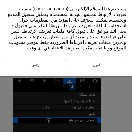
يستخدم هذا الموقع الإلكتروني (cam.start.canon) ملفات
تعريف الارتباط لتحسين تجربة المستخدم وتحليل تشغيل الموقع
وتحسينه. يمكنك التعرّف على المزيد من المعلومات حول
استخدامنا لملفات تعريف الارتباط من
هنا
. النقر على «
قبول
»
D185-162
يعني أنك موافق على قبول كافة ملفات تعريف الارتباط. النقر
استعراض الصور باستخدام قرص رئيسي
على «
رفض
» أو عدم تحديد أي من الخيارين ينتج عنه تسجيل
وتخزين ملفات تعريف الارتباط الضرورية فقط لتوفير محتويات
الموقع ووظائفه. يمكنك تغيير هذا الإعداد في أي وقت.
باستخدام عرض الصورة الواحدة، يمكنك تدوير القرص
للتنقل السريع
للأمام أو للخلف بين الصور وفقًا لطريقة التنقل السريع المعيَّنة.
قبول
رفض
حدد [
:
تخطي صورة مع
].