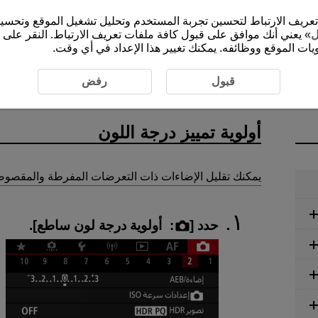
الموقع الإلكتروني (cam.start.canon) ملفات تعريف الارتباط لتحسين تجربة المستخدم وتحليل ت
ل
» يعني أنك موافق على قبول كافة ملفات تعريف الارتباط. النقر على 
ات الموقع ووظائفه. يمكنك تغيير هذا الإعداد في أي وقت.
 الصور الثابتة
أولوية تمييز درجة اللون
قبول
رفض
أولوية تمييز درجة اللون
يمكنك تقليل الإضاءات ذات التعرضات المفرطة والمقصوص
حدد [
:
أولوية درجة لون ساطع
].