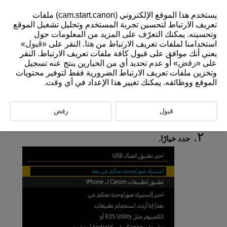
يستخدم هذا الموقع الإلكتروني (cam.start.canon) ملفات
تعريف الارتباط لتحسين تجربة المستخدم وتحليل تشغيل الموقع
وتحسينه. يمكنك التعرّف على المزيد من المعلومات حول
استخدامنا لملفات تعريف الارتباط من
هنا
. النقر على «
قبول
»
D180-227
يعني أنك موافق على قبول كافة ملفات تعريف الارتباط. النقر
تحديد التطبيق لوصلات USB
على «
رفض
» أو عدم تحديد أي من الخيارين ينتج عنه تسجيل
وتخزين ملفات تعريف الارتباط الضرورية فقط لتوفير محتويات
الموقع ووظائفه. يمكنك تغيير هذا الإعداد في أي وقت.
بتوصيل الكاميرا بهاتف ذكي أو كمبيوتر باستخدام كبل الواجهة، يمكنك نقل
الصور أو استيراد الصور إلى الهاتف الذكي أو الكمبيوتر.
قبول
رفض
حدد [
:
اختر تطبيق اتصال USB
] (
).
حدد خيارًا.