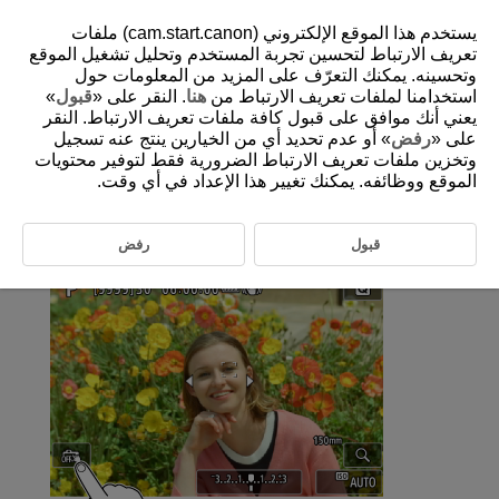
يستخدم هذا الموقع الإلكتروني (cam.start.canon) ملفات
تعريف الارتباط لتحسين تجربة المستخدم وتحليل تشغيل الموقع
وتحسينه. يمكنك التعرّف على المزيد من المعلومات حول
استخدامنا لملفات تعريف الارتباط من
هنا
. النقر على «
قبول
»
D180-091
يعني أنك موافق على قبول كافة ملفات تعريف الارتباط. النقر
التصوير باستخدام الإغلاق باللمس
على «
رفض
» أو عدم تحديد أي من الخيارين ينتج عنه تسجيل
وتخزين ملفات تعريف الارتباط الضرورية فقط لتوفير محتويات
الموقع ووظائفه. يمكنك تغيير هذا الإعداد في أي وقت.
بمجرد النقر فوق الشاشة، يمكنك التركيز والتقاط الصورة تلقائيًا.
قبول
رفض
تمكين الإغلاق باللمس.