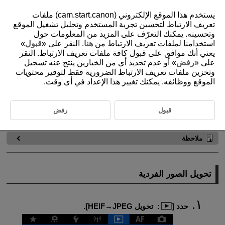
يستخدم هذا الموقع الإلكتروني (cam.start.canon) ملفات
تعريف الارتباط لتحسين تجربة المستخدم وتحليل تشغيل الموقع
وتحسينه. يمكنك التعرّف على المزيد من المعلومات حول
استخدامنا لملفات تعريف الارتباط من
هنا
. النقر على «
قبول
»
D095-127
يعني أنك موافق على قبول كافة ملفات تعريف الارتباط. النقر
تحويل HEIF إلى JPEG
على «
رفض
» أو عدم تحديد أي من الخيارين ينتج عنه تسجيل
وتخزين ملفات تعريف الارتباط الضرورية فقط لتوفير محتويات
الموقع ووظائفه. يمكنك تغيير هذا الإعداد في أي وقت.
تحويل الصور الفردية
تحديد نطاق الصور المراد تحويلها
قبول
رفض
يمكنك تحويل صور HEIF ملتقطة في تصوير HDR وحفظها كصور JPEG.
ملاحظة
تحويل الصور الفردية
حدد [
:
تحويل HEIF→JPEG
].