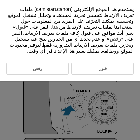
يستخدم هذا الموقع الإلكتروني (cam.start.canon) ملفات
تعريف الارتباط لتحسين تجربة المستخدم وتحليل تشغيل الموقع
وتحسينه. يمكنك التعرّف على المزيد من المعلومات حول
»
قبول
. النقر على «
هنا
استخدامنا لملفات تعريف الارتباط من
D393-027
يعني أنك موافق على قبول كافة ملفات تعريف الارتباط. النقر
Modeling Lamp
على «
رفض
» أو عدم تحديد أي من الخيارين ينتج عنه تسجيل
وتخزين ملفات تعريف الارتباط الضرورية فقط لتوفير محتويات
الموقع ووظائفه. يمكنك تغيير هذا الإعداد في أي وقت.
Pressing the
button illuminates the modeling lamp for 5
min. To turn it off, press the button again.
This is useful for checking subject shadows created by the Speedlite.
قبول
رفض
Pressing the camera shutter button completely turns off the modeling
lamp.