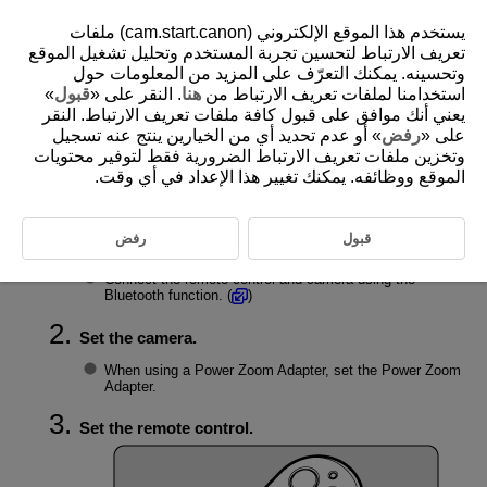
يستخدم هذا الموقع الإلكتروني (cam.start.canon) ملفات
تعريف الارتباط لتحسين تجربة المستخدم وتحليل تشغيل الموقع
وتحسينه. يمكنك التعرّف على المزيد من المعلومات حول
»
قبول
. النقر على «
هنا
استخدامنا لملفات تعريف الارتباط من
D403-012
يعني أنك موافق على قبول كافة ملفات تعريف الارتباط. النقر
Operating the Zoom
على «
رفض
» أو عدم تحديد أي من الخيارين ينتج عنه تسجيل
وتخزين ملفات تعريف الارتباط الضرورية فقط لتوفير محتويات
الموقع ووظائفه. يمكنك تغيير هذا الإعداد في أي وقت.
Zoom operations can be performed with the remote control.
قبول
رفض
Connect the remote control to the camera.
Connect the remote control and camera using the
Bluetooth function. (
)
Set the camera.
When using a Power Zoom Adapter, set the Power Zoom
Adapter.
Set the remote control.